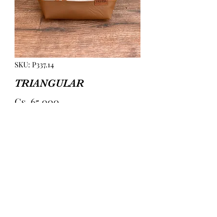
SKU: P337.14
TRIANGULAR
Precio
Gs. 65.000
Agotado
TRIANGULAR TELA + CUERINA. 
BOLSILLO INTERIOR. MEDIDAS 
APROX 24CM (LARGO) 8CM (ANCHO) 
17CM (ALTURA)