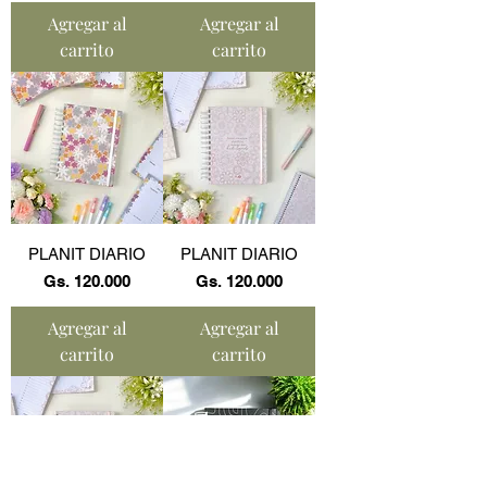
Agregar al
Agregar al
carrito
carrito
PLANIT DIARIO
PLANIT DIARIO
Precio
Precio
Gs. 120.000
Gs. 120.000
Agregar al
Agregar al
carrito
carrito