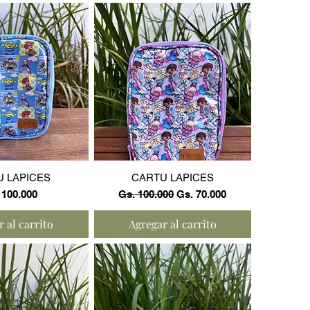
a rápida
Vista rápida
U LAPICES
CARTU LAPICES
cio
Precio
Precio de oferta
 100.000
Gs. 100.000
Gs. 70.000
 al carrito
Agregar al carrito