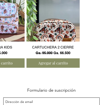
ápida
Vista rápida
A KIDS
CARTUCHERA 2 CIERRE
Precio
Precio de oferta
5.000
Gs. 95.000
Gs. 66.500
 carrito
Agregar al carrito
Formulario de suscripción