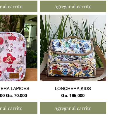
 al carrito
Agregar al carrito
a rápida
Vista rápida
ERA LAPICES
LONCHERA KIDS
Precio de oferta
Precio
000
Gs. 70.000
Gs. 165.000
 al carrito
Agregar al carrito