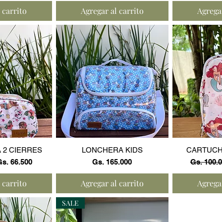
 carrito
Agregar al carrito
Agregar
ápida
Vista rápida
Vist
 2 CIERRES
LONCHERA KIDS
CARTUCH
recio de oferta
Precio
Precio
s. 66.500
Gs. 165.000
Gs. 100.
 carrito
Agregar al carrito
Agregar
SALE