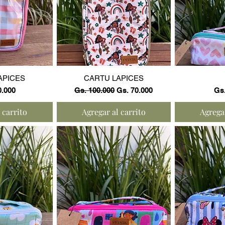
ápida
Vista rápida
Vist
APICES
CARTU LAPICES
Precio
Precio de oferta
Pre
0.000
Gs. 100.000
Gs. 70.000
Gs.
 carrito
Agregar al carrito
Agregar