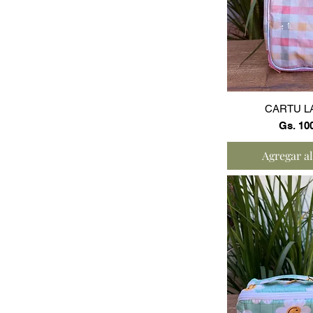
Vista r
CARTU L
Precio
Gs. 10
Agregar al