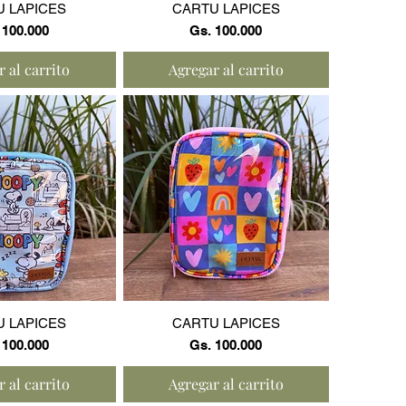
a rápida
Vista rápida
U LAPICES
CARTU LAPICES
cio
Precio
 100.000
Gs. 100.000
 al carrito
Agregar al carrito
a rápida
Vista rápida
U LAPICES
CARTU LAPICES
cio
Precio
 100.000
Gs. 100.000
 al carrito
Agregar al carrito