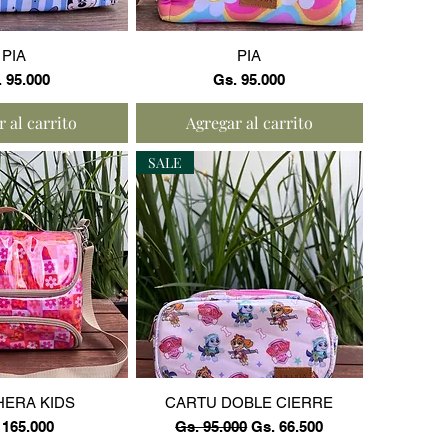
a rápida
Vista rápida
PIA
PIA
cio
Precio
 95.000
Gs. 95.000
 al carrito
Agregar al carrito
SALE
a rápida
Vista rápida
ERA KIDS
CARTU DOBLE CIERRE
cio
Precio
Precio de oferta
 165.000
Gs. 95.000
Gs. 66.500