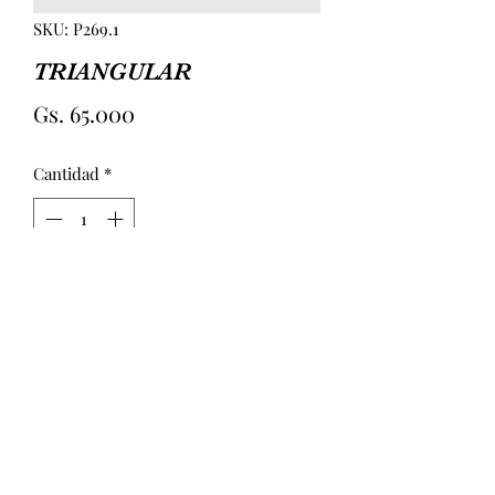
SKU: P269.1
TRIANGULAR
Precio
Gs. 65.000
Cantidad
*
Agregar al carrito
TRIANGULAR TELA + CUERINA. 
BOLSILLO INTERIOR. MEDIDAS 
APROX 24CM (LARGO) 8CM (ANCHO) 
17CM (ALTURA)