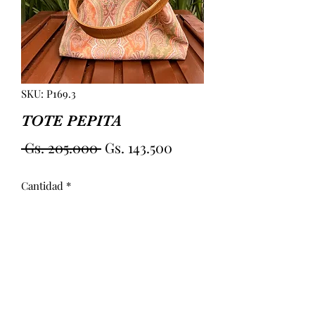
SKU: P169.3
TOTE PEPITA
Precio
Precio
 Gs. 205.000 
Gs. 143.500
de
Cantidad
*
oferta
Agregar al carrito
TOTE PEPITA MEDIANA. DOBLE 
MANIJA Y BOLSILLO EN EL 