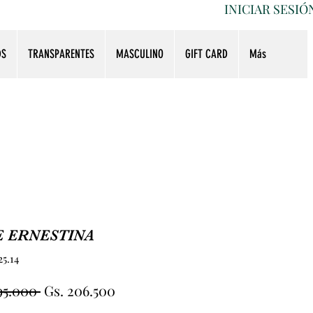
INICIAR SESIÓ
DS
TRANSPARENTES
MASCULINO
GIFT CARD
Más
 ERNESTINA
5.14
Precio
Precio
95.000 
Gs. 206.500
de