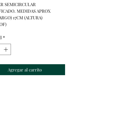
R SEMICIRCULAR 
FICADO. MEDIDAS APROX 
ARGO) 17CM (ALTURA) 
OF)
d
*
Agregar al carrito