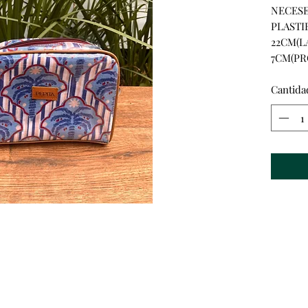
NECESE
PLASTI
22CM(L
7CM(PR
Cantida