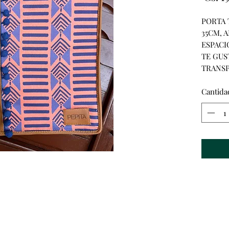
PORTA 
35CM, 
ESPACI
TE GUS
TRANSP
Cantida