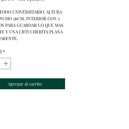
de
TODO UNIVERSITARIO. ALTURA 
oferta
ANCHO 26CM. INTERIOR CON 5 
OS PARA GUARDAR LO QUE MAS 
TE Y UNA CRTUCHERITA PLANA 
ARENTE.
d
*
Agregar al carrito