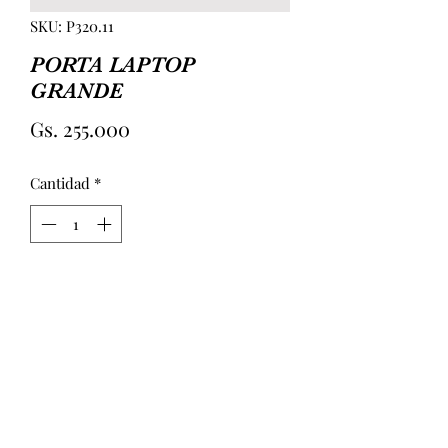
SKU: P320.11
PORTA LAPTOP
GRANDE
Precio
Gs. 255.000
Cantidad
*
Agregar al carrito
PORTA LAPTOP GRANDE 
ACOLCHONADA CON DOBLE MANIJA 
Y COLGADOR. CIERRE EN LA PARTE 
POSTERIOR. MEDIDAS APROX 
42CM(LARGO) 28CM(ALTURA) 