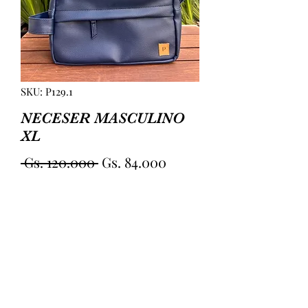
SKU: P129.1
NECESER MASCULINO
XL
Precio
Precio
 Gs. 120.000 
Gs. 84.000
de
Cantidad
*
oferta
Agregar al carrito
NECESER MASCULINO CUERINA 