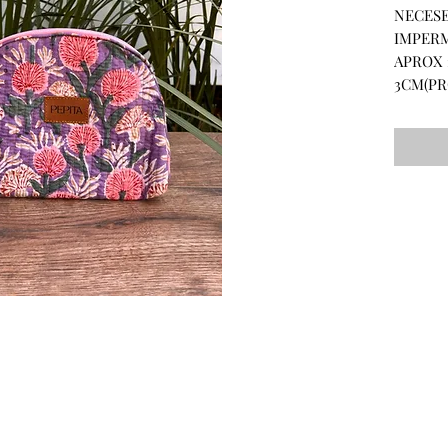
NECESE
IMPERM
APROX 
3CM(PR