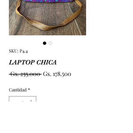
SKU: P4.4
LAPTOP CHICA
Precio
Precio
 Gs. 255.000 
Gs. 178.500
de
Cantidad
*
oferta
Agregar al carrito