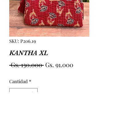
SKU: P206.19
KANTHA XL
Precio
Precio
 Gs. 130.000 
Gs. 91.000
de
Cantidad
*
oferta
Agregar al carrito
KANTHA GRANDE. TELA ALGOD�N. 
EN EL INTERIOR 4 BOLSILLOS DE 