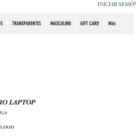
INICIAR SESIÓ
DS
TRANSPARENTES
MASCULINO
GIFT CARD
Más
RO LAPTOP
85.6
Precio
50.000