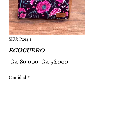
SKU: P294.1
ECOCUERO
Precio
Precio
 Gs. 80.000 
Gs. 56.000
de
Cantidad
*
oferta
Agregar al carrito
ECOCUERO. TELA + CUERINA. 
INTERIOR CON BOLSILLO. MEDIDAS 