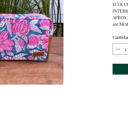
ECOCUE
INTERI
APROX.
16CM(A
Cantida