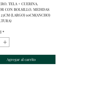
RO. TELA + CUERINA. 
OR CON BOLSILLO. MEDIDAS 
 23CM (LARGO) 10CM(ANCHO) 
LTURA)
d
*
Agregar al carrito