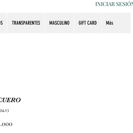
INICIAR SESIÓ
DS
TRANSPARENTES
MASCULINO
GIFT CARD
Más
CUERO
94.13
Precio
0.000