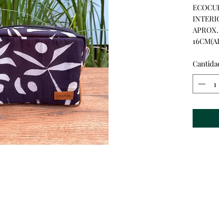
ECOCUE
INTERI
APROX.
16CM(A
Cantida