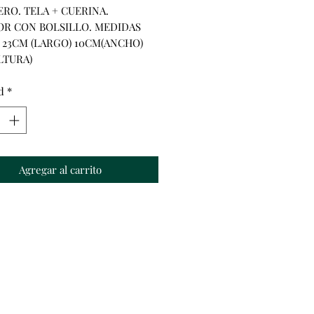
RO. TELA + CUERINA. 
oferta
OR CON BOLSILLO. MEDIDAS 
 23CM (LARGO) 10CM(ANCHO) 
LTURA)
d
*
Agregar al carrito