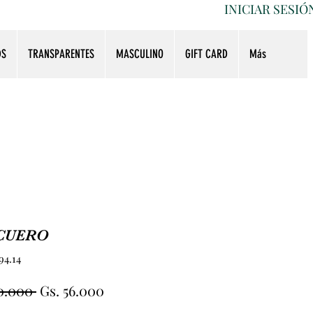
INICIAR SESIÓ
DS
TRANSPARENTES
MASCULINO
GIFT CARD
Más
CUERO
94.14
Precio
Precio
0.000 
Gs. 56.000
de