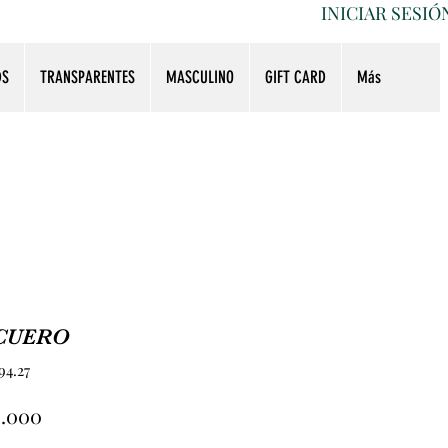
INICIAR SESIÓ
DS
TRANSPARENTES
MASCULINO
GIFT CARD
Más
CUERO
94.27
Precio
0.000