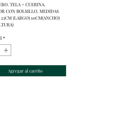
RO. TELA + CUERINA. 
OR CON BOLSILLO. MEDIDAS 
 23CM (LARGO) 10CM(ANCHO) 
LTURA)
d
*
Agregar al carrito