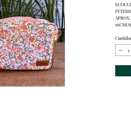
ECOCUE
INTERI
APROX.
16CM(A
Cantida