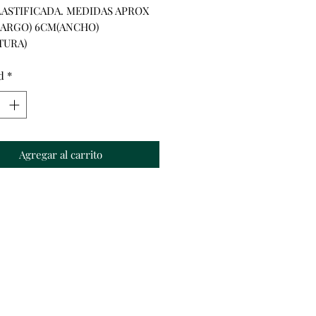
LASTIFICADA. MEDIDAS APROX 
LARGO) 6CM(ANCHO) 
TURA)
d
*
Agregar al carrito