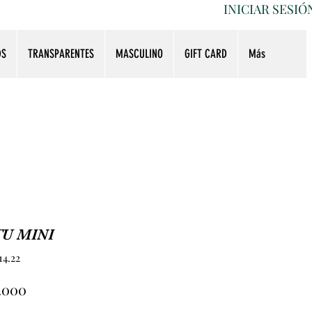
INICIAR SESIÓ
DS
TRANSPARENTES
MASCULINO
GIFT CARD
Más
U MINI
14.22
Precio
5.000