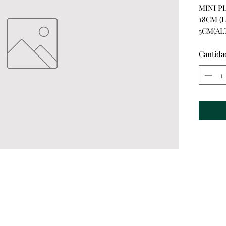
MINI P
18CM (
5CM(AL
Cantida