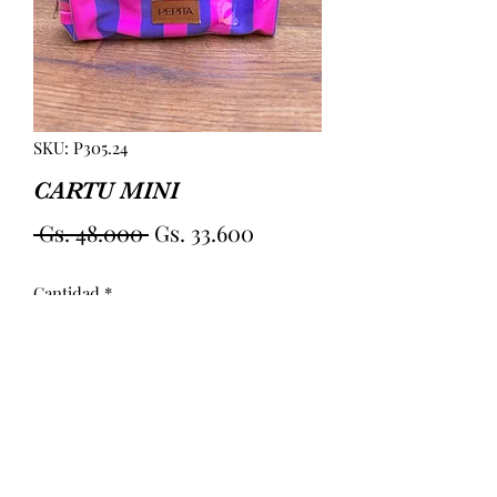
SKU: P305.24
CARTU MINI
Precio
Precio
 Gs. 48.000 
Gs. 33.600
de
Cantidad
*
oferta
Agregar al carrito
MINI PLASTIFICADA. MEDIDAS 
APROX 18CM (LARGO) 6CM(ANCHO) 