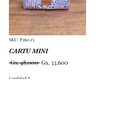
SKU: P260.15
CARTU MINI
Precio
Precio
 Gs. 48.000 
Gs. 33.600
de
Cantidad
*
oferta
Agregar al carrito
MINI PLASTIFICADA. MEDIDAS 
APROX 18CM (LARGO) 6CM(ANCHO) 