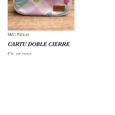
SKU: P272.13
CARTU DOBLE CIERRE
Precio
Gs. 95.000
Agotado
CARTUCHERA DOBLE CIERRE 
PLASTIFICADA. MEDIDAS APROX 
21CM(ANCHO) 12CM(ALTURA) 
10CM(PROFUNDIDAD)