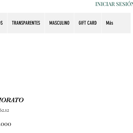
INICIAR SESIÓ
DS
TRANSPARENTES
MASCULINO
GIFT CARD
Más
IORATO
62.12
Precio
5.000