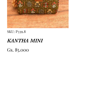
SKU: P339.8
KANTHA MINI
Precio
Gs. 85.000
Agotado
KANTHA MINI. TELA ALGODON. EN 
EL INTERIOR 4 BOLSILLOS DE 
PLASTICO TRANSPARENTE. MEDIDAS 
APROX 22CM (LARGO) 14CM (PROF) 
14CM(ALTURA)