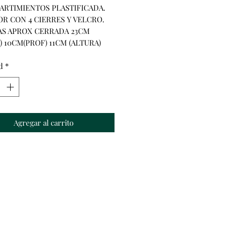
ARTIMIENTOS PLASTIFICADA. 
OR CON 4 CIERRES Y VELCRO. 
S APROX CERRADA 23CM 
) 10CM(PROF) 11CM (ALTURA)
d
*
Agregar al carrito